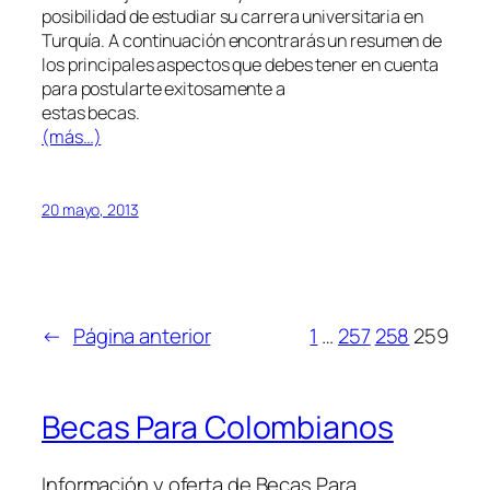
posibilidad de estudiar su carrera universitaria en
Turquía. A continuación encontrarás un resumen de
los principales aspectos que debes tener en cuenta
para postularte exitosamente a
estas becas.
(más…)
20 mayo, 2013
←
Página anterior
1
…
257
258
259
Becas Para Colombianos
Información y oferta de Becas Para