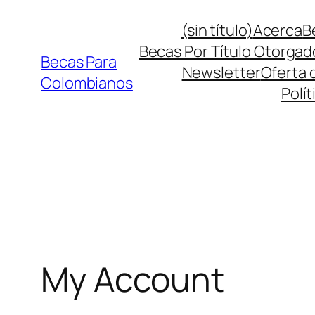
Saltar
(sin título)
Acerca
B
al
Becas Por Título Otorgad
contenido
Becas Para
Newsletter
Oferta 
Colombianos
Polít
My Account