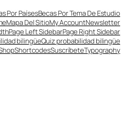
s Por Países
Becas Por Tema De Estudio
me
Mapa Del Sitio
My Account
Newsletter
dth
Page Left Sidebar
Page Right Sidebar
lidad bilingüe
Quiz probabilidad bilingüe
Shop
Shortcodes
Suscríbete
Typography