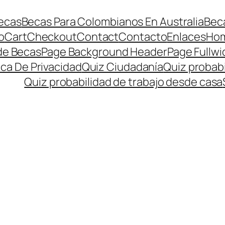
ecas
Becas Para Colombianos En Australia
Beca
o
Cart
Checkout
Contact
Contacto
Enlaces
Ho
de Becas
Page Background Header
Page Fullwi
ica De Privacidad
Quiz Ciudadanía
Quiz probabi
Quiz probabilidad de trabajo desde casa