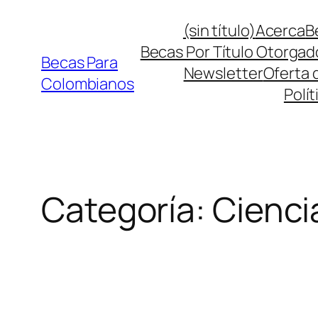
Saltar
(sin título)
Acerca
B
al
Becas Por Título Otorgad
contenido
Becas Para
Newsletter
Oferta 
Colombianos
Polít
Categoría:
Cienci