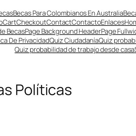
ecas
Becas Para Colombianos En Australia
Beca
o
Cart
Checkout
Contact
Contacto
Enlaces
Ho
de Becas
Page Background Header
Page Fullwi
ica De Privacidad
Quiz Ciudadanía
Quiz probabi
Quiz probabilidad de trabajo desde casa
as Políticas