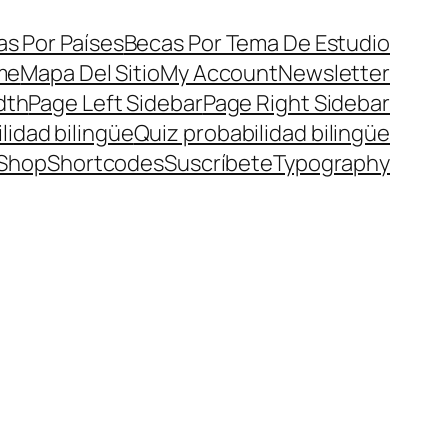
s Por Países
Becas Por Tema De Estudio
me
Mapa Del Sitio
My Account
Newsletter
dth
Page Left Sidebar
Page Right Sidebar
lidad bilingüe
Quiz probabilidad bilingüe
Shop
Shortcodes
Suscríbete
Typography