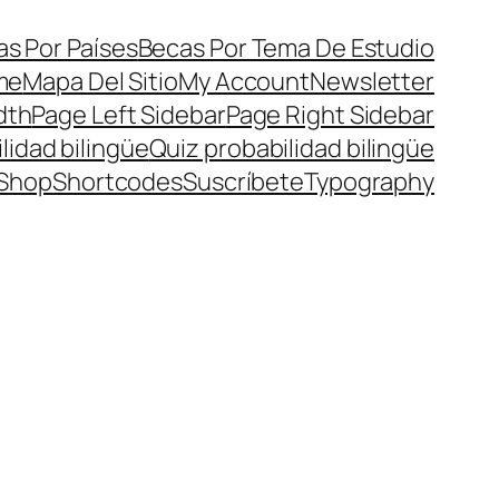
s Por Países
Becas Por Tema De Estudio
me
Mapa Del Sitio
My Account
Newsletter
dth
Page Left Sidebar
Page Right Sidebar
lidad bilingüe
Quiz probabilidad bilingüe
Shop
Shortcodes
Suscríbete
Typography