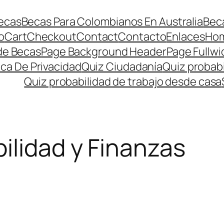
ecas
Becas Para Colombianos En Australia
Beca
o
Cart
Checkout
Contact
Contacto
Enlaces
Ho
de Becas
Page Background Header
Page Fullwi
ica De Privacidad
Quiz Ciudadanía
Quiz probabi
Quiz probabilidad de trabajo desde casa
ilidad y Finanzas