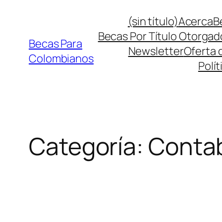
Saltar
(sin título)
Acerca
B
al
Becas Por Título Otorgad
contenido
Becas Para
Newsletter
Oferta 
Colombianos
Polít
Categoría:
Contab