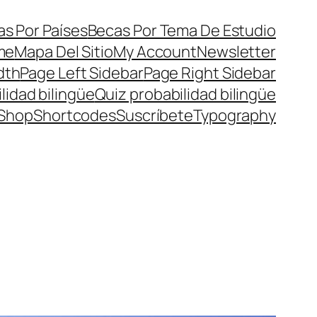
s Por Países
Becas Por Tema De Estudio
me
Mapa Del Sitio
My Account
Newsletter
dth
Page Left Sidebar
Page Right Sidebar
lidad bilingüe
Quiz probabilidad bilingüe
Shop
Shortcodes
Suscríbete
Typography