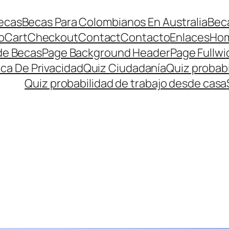
ecas
Becas Para Colombianos En Australia
Beca
o
Cart
Checkout
Contact
Contacto
Enlaces
Ho
de Becas
Page Background Header
Page Fullwi
ica De Privacidad
Quiz Ciudadanía
Quiz probabi
Quiz probabilidad de trabajo desde casa