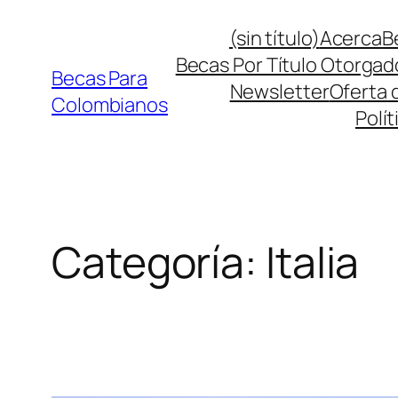
Saltar
(sin título)
Acerca
B
al
Becas Por Título Otorgad
contenido
Becas Para
Newsletter
Oferta 
Colombianos
Polít
Categoría:
Italia