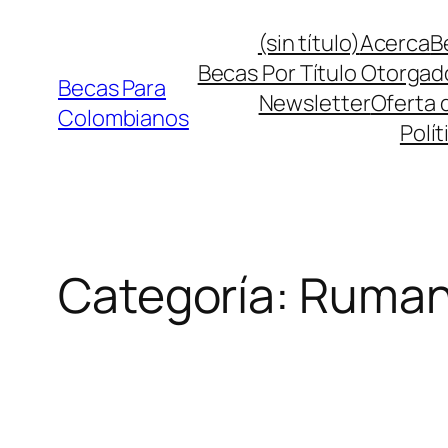
Saltar
(sin título)
Acerca
B
al
Becas Por Título Otorgad
contenido
Becas Para
Newsletter
Oferta 
Colombianos
Polít
Categoría:
Ruman