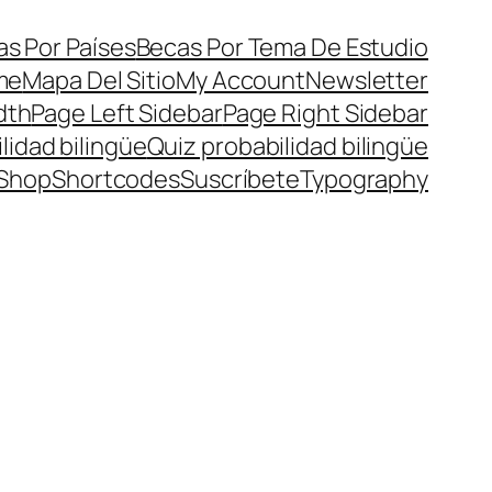
s Por Países
Becas Por Tema De Estudio
me
Mapa Del Sitio
My Account
Newsletter
dth
Page Left Sidebar
Page Right Sidebar
lidad bilingüe
Quiz probabilidad bilingüe
Shop
Shortcodes
Suscríbete
Typography