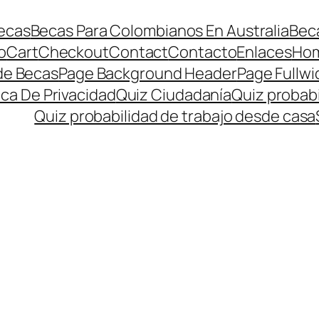
ecas
Becas Para Colombianos En Australia
Beca
o
Cart
Checkout
Contact
Contacto
Enlaces
Ho
de Becas
Page Background Header
Page Fullwi
ica De Privacidad
Quiz Ciudadanía
Quiz probabi
Quiz probabilidad de trabajo desde casa