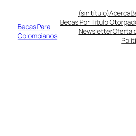
Saltar
(sin título)
Acerca
B
al
Becas Por Título Otorgad
contenido
Becas Para
Newsletter
Oferta 
Colombianos
Polít