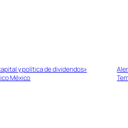
apital y política de dividendos»
Ale
ico México
Tem