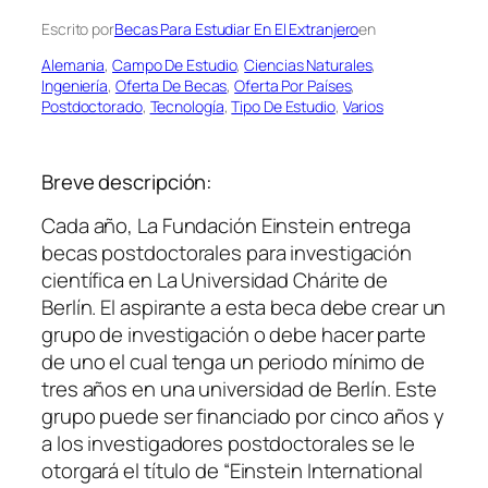
Escrito por
Becas Para Estudiar En El Extranjero
en
Alemania
, 
Campo De Estudio
, 
Ciencias Naturales
, 
Ingeniería
, 
Oferta De Becas
, 
Oferta Por Países
, 
Postdoctorado
, 
Tecnología
, 
Tipo De Estudio
, 
Varios
Breve descripción:
Cada año, La Fundación Einstein entrega
becas postdoctorales para investigación
científica en La Universidad Chárite de
Berlín. El aspirante a esta beca debe crear un
grupo de investigación o debe hacer parte
de uno el cual tenga un periodo mínimo de
tres años en una universidad de Berlín. Este
grupo puede ser financiado por cinco años y
a los investigadores postdoctorales se le
otorgará el título de “Einstein International