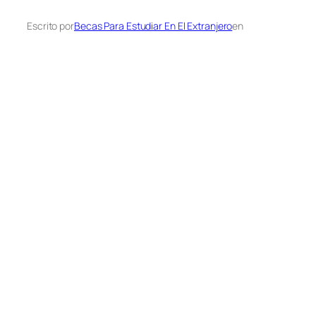
Escrito por
Becas Para Estudiar En El Extranjero
en