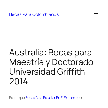
Saltar
al
Becas Para Colombianos
contenido
Australia: Becas para
Maestría y Doctorado
Universidad Griffith
2014
Escrito por
Becas Para Estudiar En El Extranjero
en