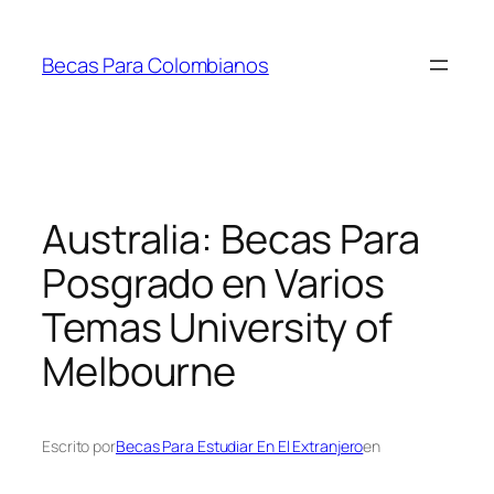
Saltar
al
Becas Para Colombianos
contenido
Australia: Becas Para
Posgrado en Varios
Temas University of
Melbourne
Escrito por
Becas Para Estudiar En El Extranjero
en