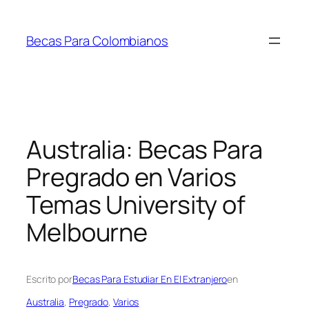
Saltar
al
Becas Para Colombianos
contenido
Australia: Becas Para
Pregrado en Varios
Temas University of
Melbourne
Escrito por
Becas Para Estudiar En El Extranjero
en
Australia
, 
Pregrado
, 
Varios