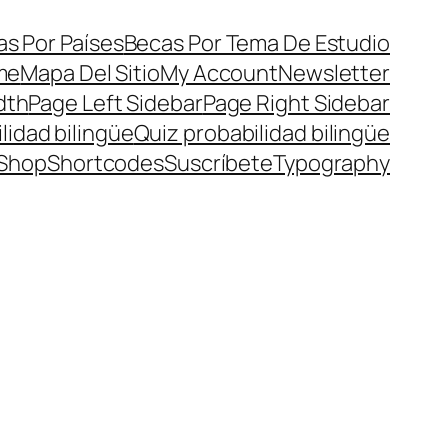
s Por Países
Becas Por Tema De Estudio
me
Mapa Del Sitio
My Account
Newsletter
dth
Page Left Sidebar
Page Right Sidebar
lidad bilingüe
Quiz probabilidad bilingüe
Shop
Shortcodes
Suscríbete
Typography