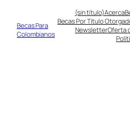
Saltar
(sin título)
Acerca
B
al
Becas Por Título Otorgad
contenido
Becas Para
Newsletter
Oferta 
Colombianos
Polít