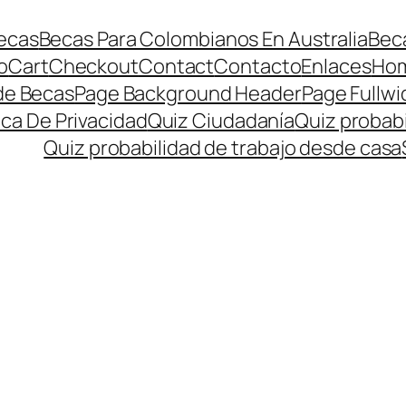
ecas
Becas Para Colombianos En Australia
Beca
o
Cart
Checkout
Contact
Contacto
Enlaces
Ho
de Becas
Page Background Header
Page Fullwi
ica De Privacidad
Quiz Ciudadanía
Quiz probabi
Quiz probabilidad de trabajo desde casa