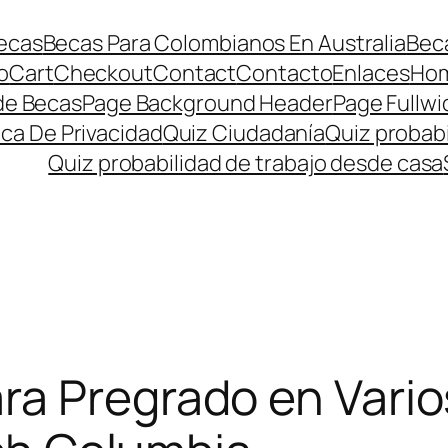
ecas
Becas Para Colombianos En Australia
Beca
o
Cart
Checkout
Contact
Contacto
Enlaces
Ho
de Becas
Page Background Header
Page Fullwi
ica De Privacidad
Quiz Ciudadanía
Quiz probabi
Quiz probabilidad de trabajo desde casa
ra Pregrado en Vari