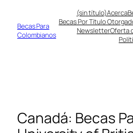
Saltar
(sin título)
Acerca
B
al
Becas Por Título Otorgad
contenido
Becas Para
Newsletter
Oferta 
Colombianos
Polít
Canadá: Becas Pa