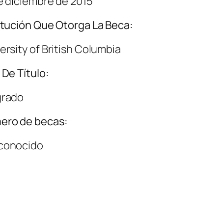
e diciembre de 2015
itución Que Otorga La Beca:
ersity of British Columbia
 De Título:
grado
ero de becas:
conocido