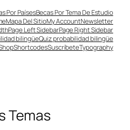
s Por Países
Becas Por Tema De Estudio
me
Mapa Del Sitio
My Account
Newsletter
dth
Page Left Sidebar
Page Right Sidebar
lidad bilingüe
Quiz probabilidad bilingüe
Shop
Shortcodes
Suscríbete
Typography
os Temas