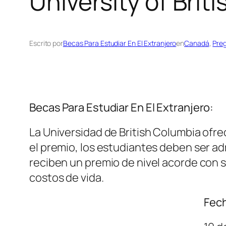
University of Brit
Escrito por
Becas Para Estudiar En El Extranjero
en
Canadá
, 
Pre
Becas Para Estudiar En El Extranjero:
La Universidad de British Columbia ofr
el premio, los estudiantes deben ser a
reciben un premio de nivel acorde con s
costos de vida.
Fech