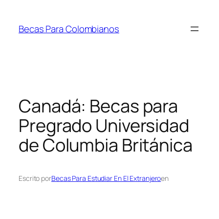
Saltar
al
Becas Para Colombianos
contenido
Canadá: Becas para
Pregrado Universidad
de Columbia Británica
Escrito por
Becas Para Estudiar En El Extranjero
en