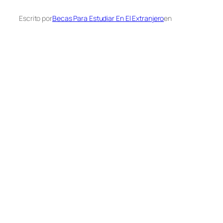
Escrito por
Becas Para Estudiar En El Extranjero
en