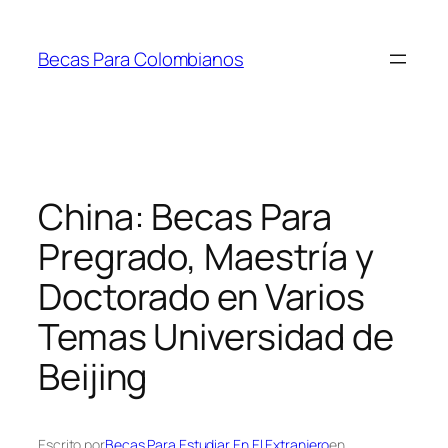
Saltar
al
Becas Para Colombianos
contenido
China: Becas Para
Pregrado, Maestría y
Doctorado en Varios
Temas Universidad de
Beijing
Escrito por
Becas Para Estudiar En El Extranjero
en