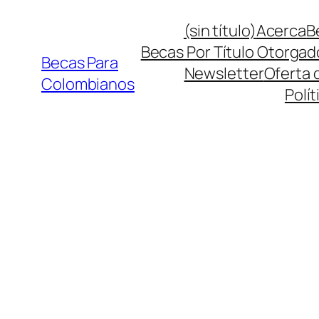
Saltar
(sin título)
Acerca
B
al
Becas Por Título Otorgad
contenido
Becas Para
Newsletter
Oferta 
Colombianos
Polít