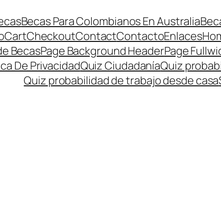
ecas
Becas Para Colombianos En Australia
Beca
o
Cart
Checkout
Contact
Contacto
Enlaces
Ho
de Becas
Page Background Header
Page Fullwi
ica De Privacidad
Quiz Ciudadanía
Quiz probabi
Quiz probabilidad de trabajo desde casa