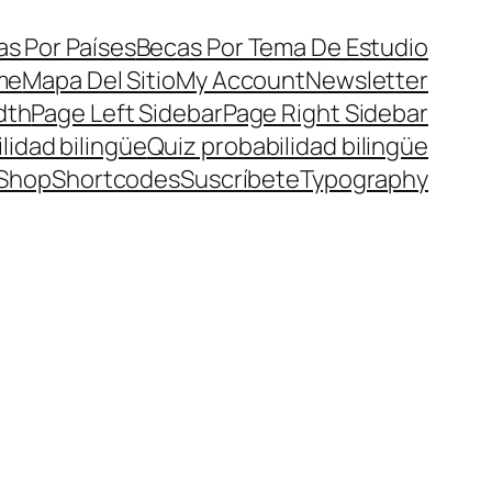
s Por Países
Becas Por Tema De Estudio
me
Mapa Del Sitio
My Account
Newsletter
dth
Page Left Sidebar
Page Right Sidebar
lidad bilingüe
Quiz probabilidad bilingüe
Shop
Shortcodes
Suscríbete
Typography