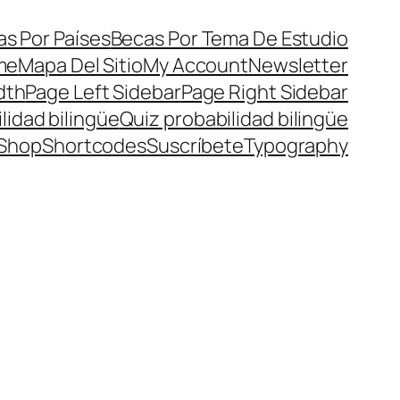
s Por Países
Becas Por Tema De Estudio
me
Mapa Del Sitio
My Account
Newsletter
dth
Page Left Sidebar
Page Right Sidebar
lidad bilingüe
Quiz probabilidad bilingüe
Shop
Shortcodes
Suscríbete
Typography