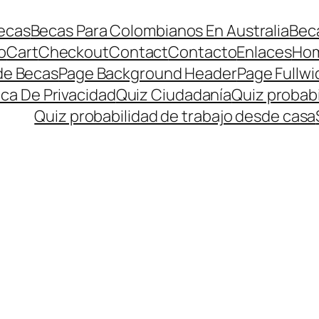
ecas
Becas Para Colombianos En Australia
Beca
o
Cart
Checkout
Contact
Contacto
Enlaces
Ho
de Becas
Page Background Header
Page Fullwi
ica De Privacidad
Quiz Ciudadanía
Quiz probabi
Quiz probabilidad de trabajo desde casa