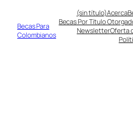
Saltar
(sin título)
Acerca
B
al
Becas Por Título Otorgad
contenido
Becas Para
Newsletter
Oferta 
Colombianos
Polít