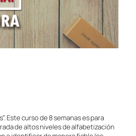
és”. Este curso de 8 semanas es para
ada de altos niveles de alfabetización
n a identificar de manera fiable los