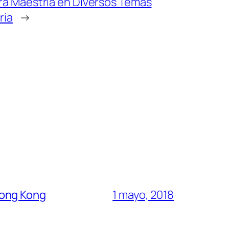
ara Maestría en Diversos Temas
ria
→
Hong Kong
1 mayo, 2018