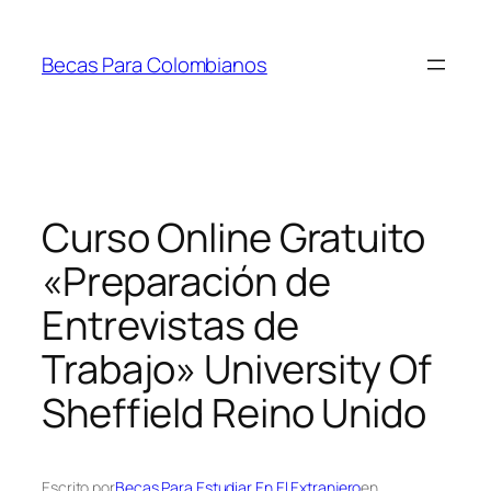
Saltar
al
Becas Para Colombianos
contenido
Curso Online Gratuito
«Preparación de
Entrevistas de
Trabajo» University Of
Sheffield Reino Unido
Escrito por
Becas Para Estudiar En El Extranjero
en