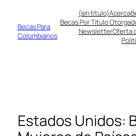
Saltar
(sin título)
Acerca
B
al
Becas Por Título Otorgad
contenido
Becas Para
Newsletter
Oferta 
Colombianos
Polít
Estados Unidos: 