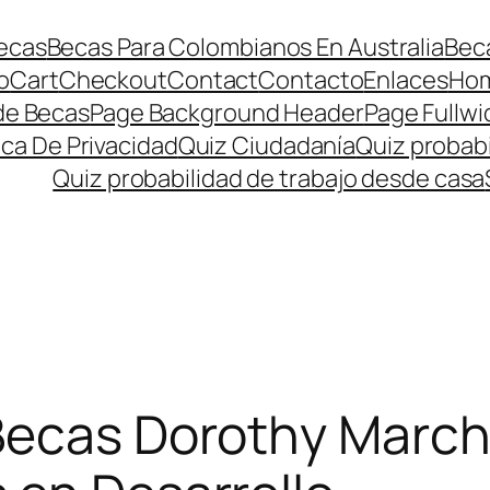
ecas
Becas Para Colombianos En Australia
Beca
o
Cart
Checkout
Contact
Contacto
Enlaces
Ho
de Becas
Page Background Header
Page Fullwi
ica De Privacidad
Quiz Ciudadanía
Quiz probabi
Quiz probabilidad de trabajo desde casa
Becas Dorothy Marc