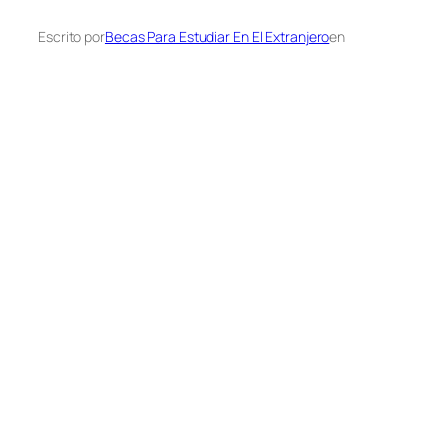
Escrito por
Becas Para Estudiar En El Extranjero
en