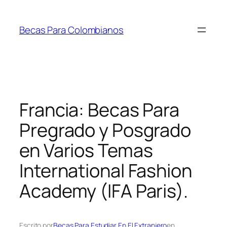
Saltar
al
Becas Para Colombianos
contenido
Francia: Becas Para
Pregrado y Posgrado
en Varios Temas
International Fashion
Academy (IFA Paris).
Escrito por
Becas Para Estudiar En El Extranjero
en