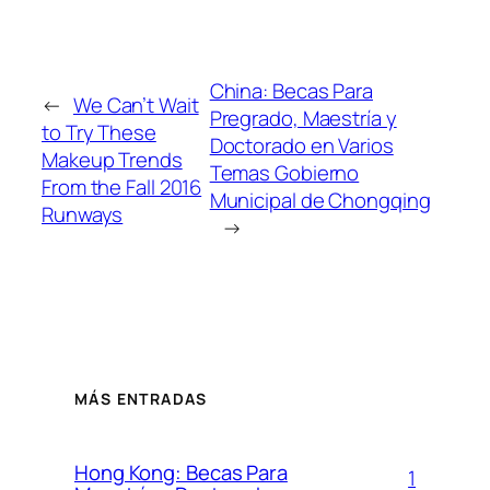
China: Becas Para
←
We Can’t Wait
Pregrado, Maestría y
to Try These
Doctorado en Varios
Makeup Trends
Temas Gobierno
From the Fall 2016
Municipal de Chongqing
Runways
→
MÁS ENTRADAS
Hong Kong: Becas Para
1