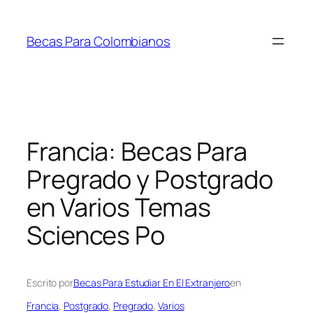
Saltar
al
Becas Para Colombianos
contenido
Francia: Becas Para
Pregrado y Postgrado
en Varios Temas
Sciences Po
Escrito por
Becas Para Estudiar En El Extranjero
en
Francia
, 
Postgrado
, 
Pregrado
, 
Varios