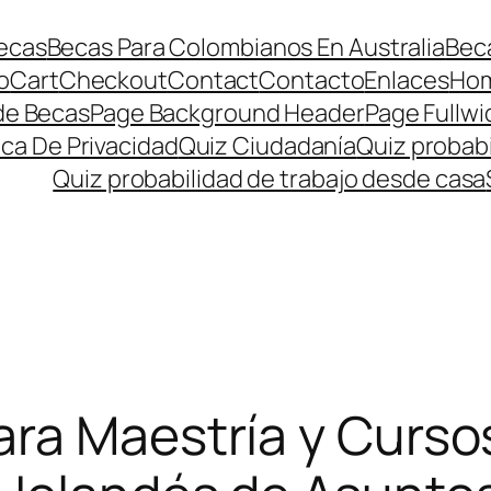
ecas
Becas Para Colombianos En Australia
Beca
o
Cart
Checkout
Contact
Contacto
Enlaces
Ho
de Becas
Page Background Header
Page Fullwi
ica De Privacidad
Quiz Ciudadanía
Quiz probabi
Quiz probabilidad de trabajo desde casa
ra Maestría y Cursos