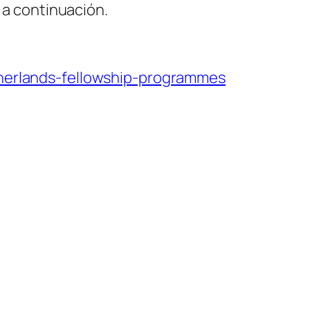
 a continuación.
etherlands-fellowship-programmes