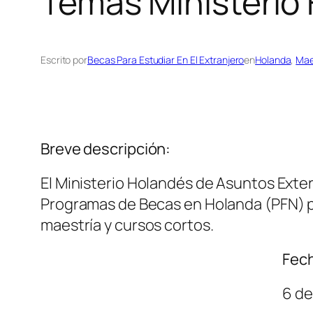
Temas Ministerio
Escrito por
Becas Para Estudiar En El Extranjero
en
Holanda
, 
Mae
Breve descripción:
El Ministerio Holandés de Asuntos Exter
Programas de Becas en Holanda (PFN) par
maestría y cursos cortos.
Fech
6 de