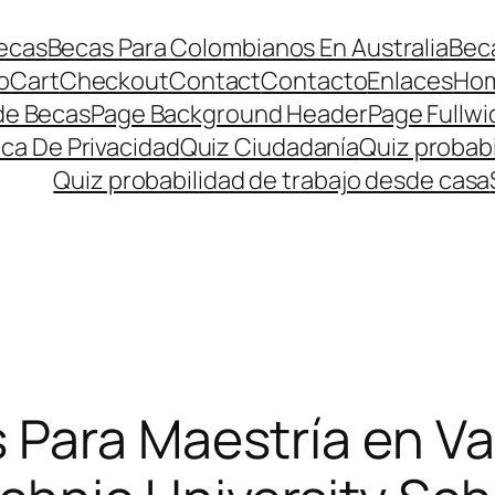
ecas
Becas Para Colombianos En Australia
Beca
o
Cart
Checkout
Contact
Contacto
Enlaces
Ho
de Becas
Page Background Header
Page Fullwi
ica De Privacidad
Quiz Ciudadanía
Quiz probabi
Quiz probabilidad de trabajo desde casa
 Para Maestría en V