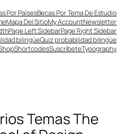
s Por Países
Becas Por Tema De Estudio
me
Mapa Del Sitio
My Account
Newsletter
dth
Page Left Sidebar
Page Right Sidebar
lidad bilingüe
Quiz probabilidad bilingüe
Shop
Shortcodes
Suscríbete
Typography
arios Temas The