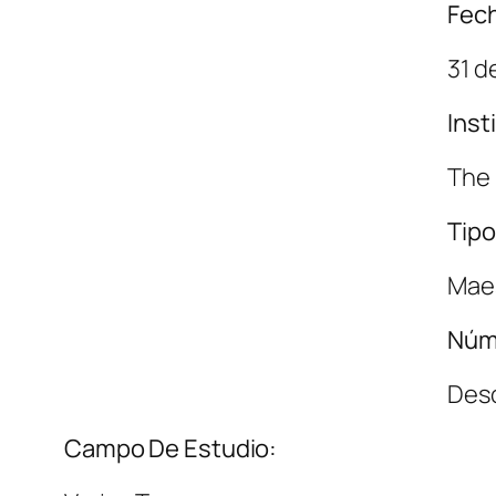
Fech
31 d
Inst
The 
Tipo
Maes
Núm
Des
Campo De Estudio: