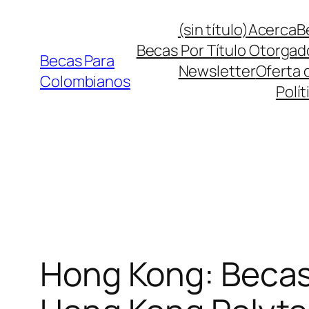
Saltar
(sin título)
Acerca
B
al
Becas Por Título Otorgad
contenido
Becas Para
Newsletter
Oferta 
Colombianos
Polít
Hong Kong: Becas