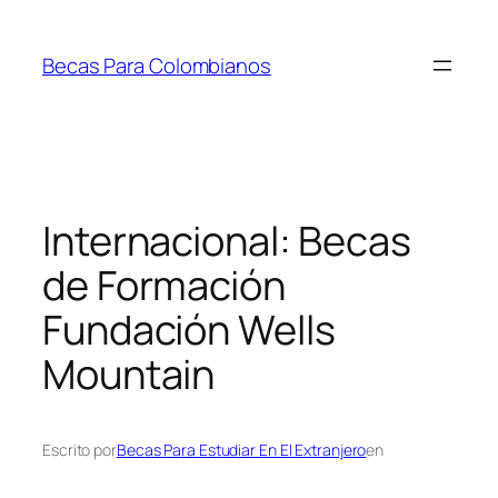
Saltar
al
Becas Para Colombianos
contenido
Internacional: Becas
de Formación
Fundación Wells
Mountain
Escrito por
Becas Para Estudiar En El Extranjero
en