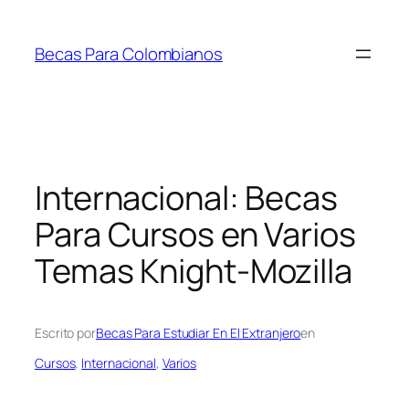
Saltar
al
Becas Para Colombianos
contenido
Internacional: Becas
Para Cursos en Varios
Temas Knight-Mozilla
Escrito por
Becas Para Estudiar En El Extranjero
en
Cursos
, 
Internacional
, 
Varios