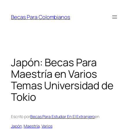
Saltar
al
Becas Para Colombianos
contenido
Japón: Becas Para
Maestría en Varios
Temas Universidad de
Tokio
Escrito por
Becas Para Estudiar En El Extranjero
en
Japón
, 
Maestría
, 
Varios