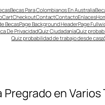
ecas
Becas Para Colombianos En Australia
Beca
o
Cart
Checkout
Contact
Contacto
Enlaces
Ho
de Becas
Page Background Header
Page Fullwi
ica De Privacidad
Quiz Ciudadanía
Quiz probabi
Quiz probabilidad de trabajo desde casa
a Pregrado en Varios