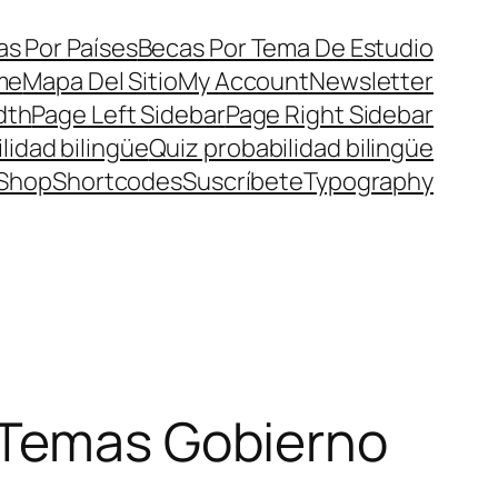
s Por Países
Becas Por Tema De Estudio
me
Mapa Del Sitio
My Account
Newsletter
dth
Page Left Sidebar
Page Right Sidebar
lidad bilingüe
Quiz probabilidad bilingüe
Shop
Shortcodes
Suscríbete
Typography
 Temas Gobierno