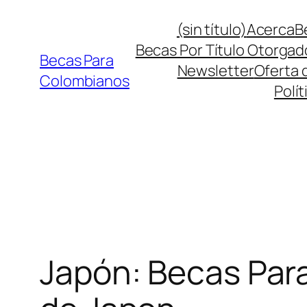
Saltar
(sin título)
Acerca
B
al
Becas Por Título Otorgad
contenido
Becas Para
Newsletter
Oferta 
Colombianos
Polít
Japón: Becas Par