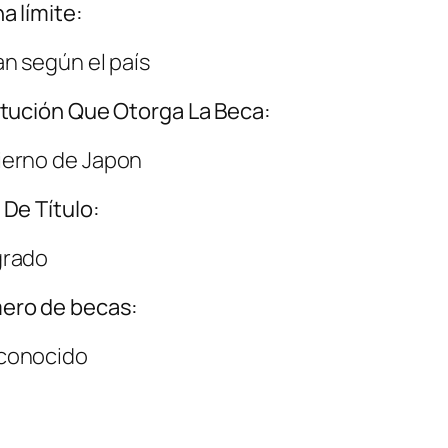
a límite:
an según el país
itución Que Otorga La Beca:
erno de Japon
 De Título:
grado
ero de becas:
conocido