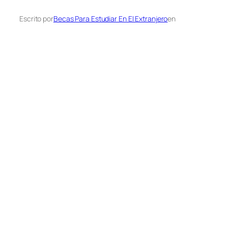
Escrito por
Becas Para Estudiar En El Extranjero
en