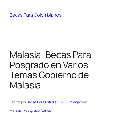
Saltar
al
Becas Para Colombianos
contenido
Malasia: Becas Para
Posgrado en Varios
Temas Gobierno de
Malasia
Escrito por
Becas Para Estudiar En El Extranjero
en
Malasia
, 
Postgrado
, 
Varios