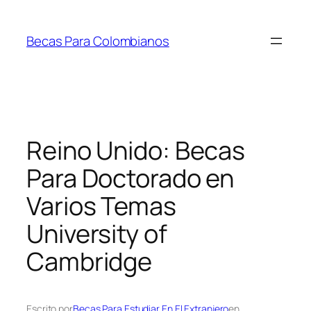
Saltar
al
Becas Para Colombianos
contenido
Reino Unido: Becas
Para Doctorado en
Varios Temas
University of
Cambridge
Escrito por
Becas Para Estudiar En El Extranjero
en