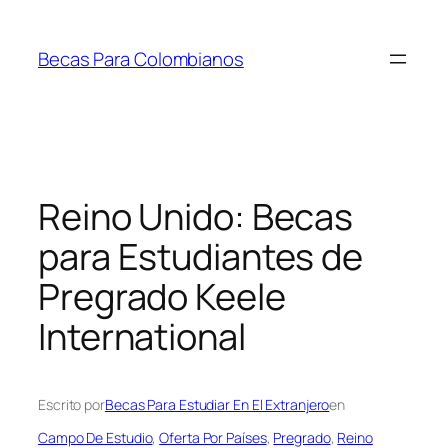
Saltar
al
Becas Para Colombianos
contenido
Reino Unido: Becas
para Estudiantes de
Pregrado Keele
International
Escrito por
Becas Para Estudiar En El Extranjero
en
Campo De Estudio
, 
Oferta Por Países
, 
Pregrado
, 
Reino