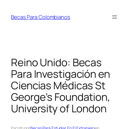
Saltar
al
Becas Para Colombianos
contenido
Reino Unido: Becas
Para Investigación en
Ciencias Médicas St
George’s Foundation,
University of London
Escrito por
Becas Para Estudiar En El Extranjero
en