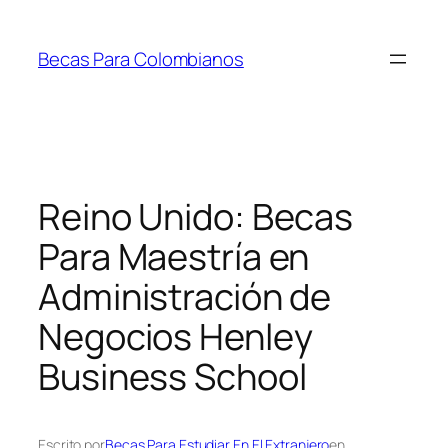
Saltar
al
Becas Para Colombianos
contenido
Reino Unido: Becas
Para Maestría en
Administración de
Negocios Henley
Business School
Escrito por
Becas Para Estudiar En El Extranjero
en