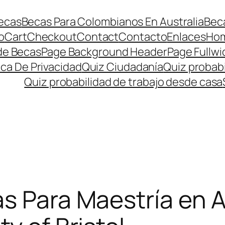
ecas
Becas Para Colombianos En Australia
Beca
o
Cart
Checkout
Contact
Contacto
Enlaces
Ho
de Becas
Page Background Header
Page Fullwi
ica De Privacidad
Quiz Ciudadanía
Quiz probabi
Quiz probabilidad de trabajo desde casa
s Para Maestría en 