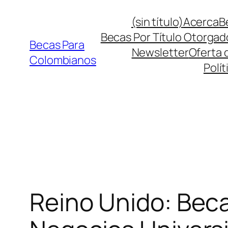
Saltar
(sin título)
Acerca
B
al
Becas Por Título Otorgad
contenido
Becas Para
Newsletter
Oferta 
Colombianos
Polít
Reino Unido: Beca