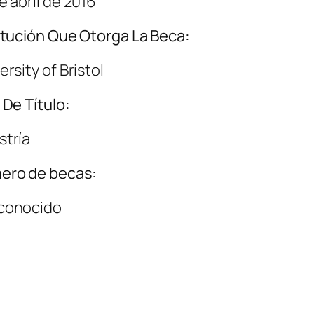
e abril de 2016
itución Que Otorga La Beca:
ersity of Bristol
 De Título:
tría
ero de becas:
conocido