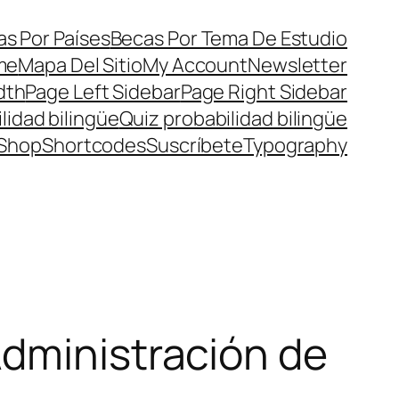
s Por Países
Becas Por Tema De Estudio
me
Mapa Del Sitio
My Account
Newsletter
dth
Page Left Sidebar
Page Right Sidebar
lidad bilingüe
Quiz probabilidad bilingüe
Shop
Shortcodes
Suscríbete
Typography
Administración de