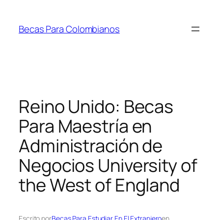
Saltar
al
Becas Para Colombianos
contenido
Reino Unido: Becas
Para Maestría en
Administración de
Negocios University of
the West of England
Escrito por
Becas Para Estudiar En El Extranjero
en