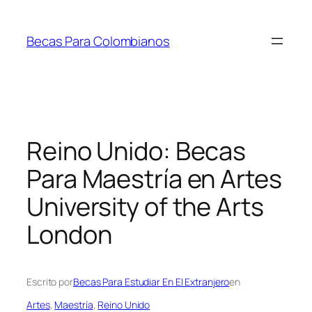
Saltar
al
Becas Para Colombianos
contenido
Reino Unido: Becas
Para Maestría en Artes
University of the Arts
London
Escrito por
Becas Para Estudiar En El Extranjero
en
Artes
, 
Maestría
, 
Reino Unido