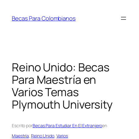
Saltar
al
Becas Para Colombianos
contenido
Reino Unido: Becas
Para Maestría en
Varios Temas
Plymouth University
Escrito por
Becas Para Estudiar En El Extranjero
en
Maestría
, 
Reino Unido
, 
Varios