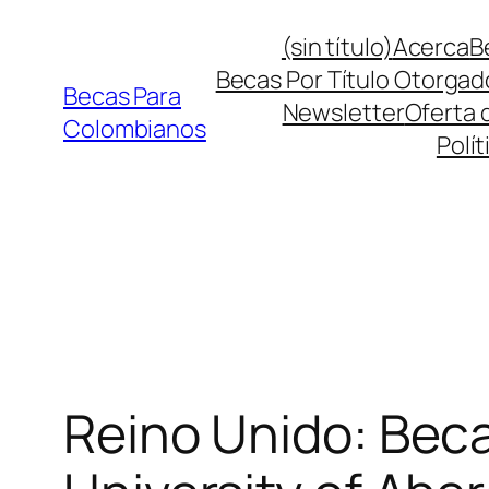
Saltar
(sin título)
Acerca
B
al
Becas Por Título Otorgad
contenido
Becas Para
Newsletter
Oferta 
Colombianos
Polít
Reino Unido: Beca