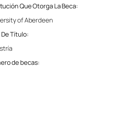
itución Que Otorga La Beca:
ersity of Aberdeen
 De Título:
tría
ero de becas: