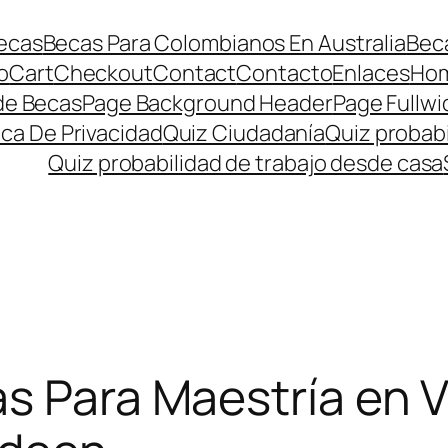
ecas
Becas Para Colombianos En Australia
Beca
o
Cart
Checkout
Contact
Contacto
Enlaces
Ho
de Becas
Page Background Header
Page Fullwi
ica De Privacidad
Quiz Ciudadanía
Quiz probabi
Quiz probabilidad de trabajo desde casa
s Para Maestría en 