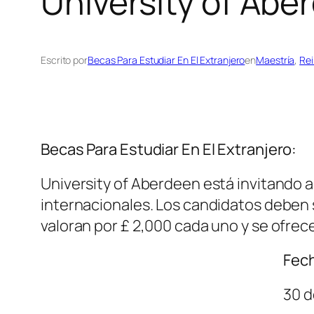
University of Abe
Escrito por
Becas Para Estudiar En El Extranjero
en
Maestría
, 
Rei
Becas Para Estudiar En El Extranjero:
University of Aberdeen está invitando a 
internacionales. Los candidatos deben s
valoran por £ 2,000 cada uno y se ofre
Fech
30 d