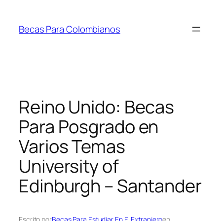
Saltar
al
Becas Para Colombianos
contenido
Reino Unido: Becas
Para Posgrado en
Varios Temas
University of
Edinburgh – Santander
Escrito por
Becas Para Estudiar En El Extranjero
en