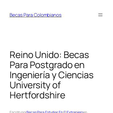
Saltar
al
Becas Para Colombianos
contenido
Reino Unido: Becas
Para Postgrado en
Ingeniería y Ciencias
University of
Hertfordshire
Escrito por
Becas Para Estudiar En El Extranjero
en