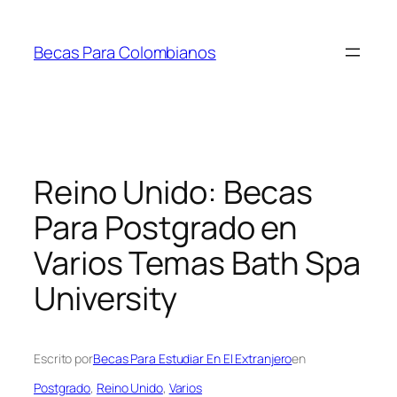
Saltar
al
Becas Para Colombianos
contenido
Reino Unido: Becas
Para Postgrado en
Varios Temas Bath Spa
University
Escrito por
Becas Para Estudiar En El Extranjero
en
Postgrado
, 
Reino Unido
, 
Varios