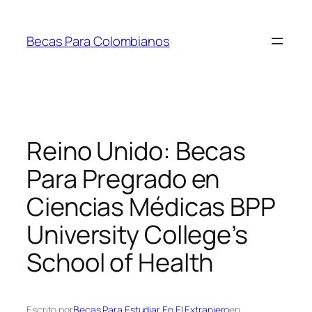
Saltar
al
Becas Para Colombianos
contenido
Reino Unido: Becas
Para Pregrado en
Ciencias Médicas BPP
University College’s
School of Health
Escrito por
Becas Para Estudiar En El Extranjero
en