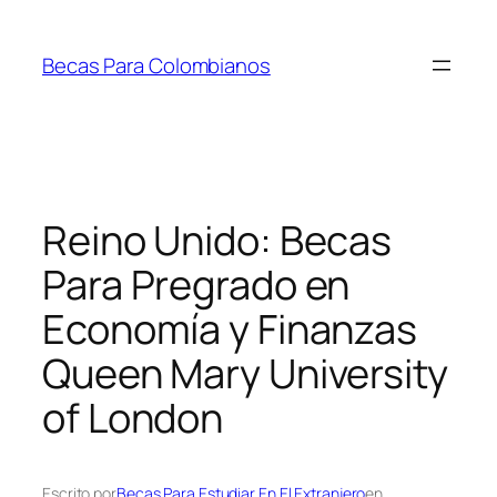
Saltar
al
Becas Para Colombianos
contenido
Reino Unido: Becas
Para Pregrado en
Economía y Finanzas
Queen Mary University
of London
Escrito por
Becas Para Estudiar En El Extranjero
en