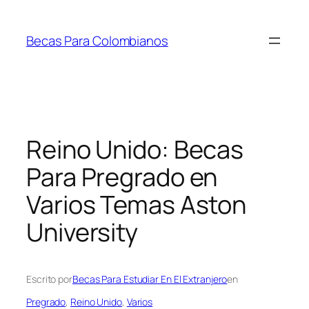
Saltar
al
Becas Para Colombianos
contenido
Reino Unido: Becas
Para Pregrado en
Varios Temas Aston
University
Escrito por
Becas Para Estudiar En El Extranjero
en
Pregrado
, 
Reino Unido
, 
Varios