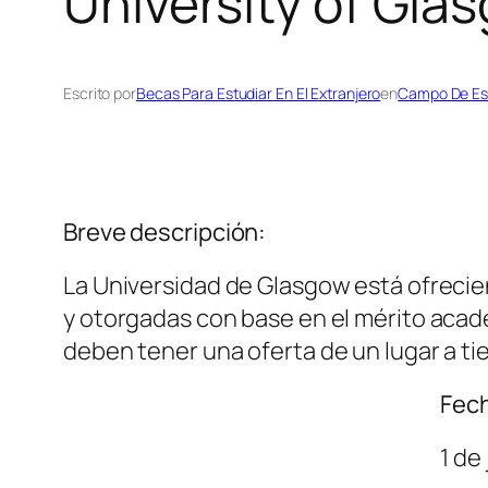
University of Gla
Escrito por
Becas Para Estudiar En El Extranjero
en
Campo De Es
Breve descripción:
La Universidad de Glasgow está ofrecie
y otorgadas con base en el mérito acad
deben tener una oferta de un lugar a t
Fech
1 de