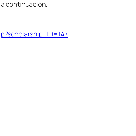
 a continuación.
php?scholarship_ID=147