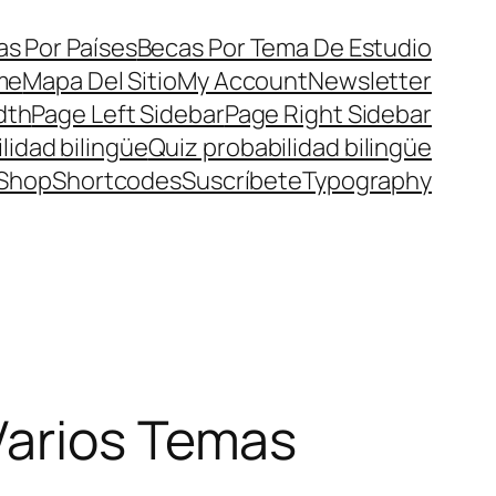
s Por Países
Becas Por Tema De Estudio
me
Mapa Del Sitio
My Account
Newsletter
dth
Page Left Sidebar
Page Right Sidebar
lidad bilingüe
Quiz probabilidad bilingüe
Shop
Shortcodes
Suscríbete
Typography
Varios Temas