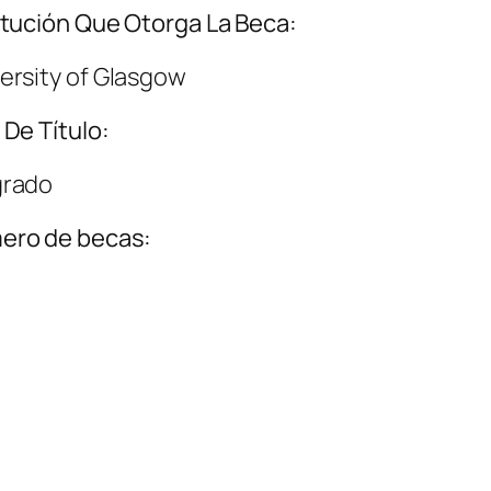
itución Que Otorga La Beca:
ersity of Glasgow
 De Título:
grado
ero de becas: