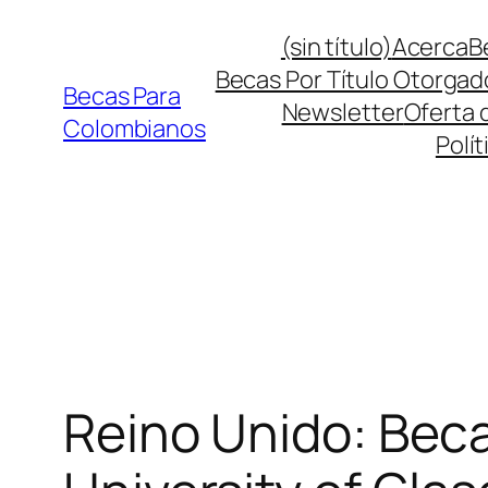
Saltar
(sin título)
Acerca
B
al
Becas Por Título Otorgad
contenido
Becas Para
Newsletter
Oferta 
Colombianos
Polít
Reino Unido: Bec