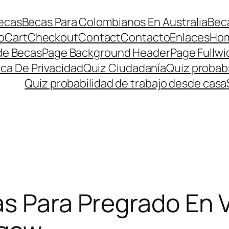
ecas
Becas Para Colombianos En Australia
Beca
o
Cart
Checkout
Contact
Contacto
Enlaces
Ho
de Becas
Page Background Header
Page Fullwi
ica De Privacidad
Quiz Ciudadanía
Quiz probabi
Quiz probabilidad de trabajo desde casa
as Para Pregrado En 