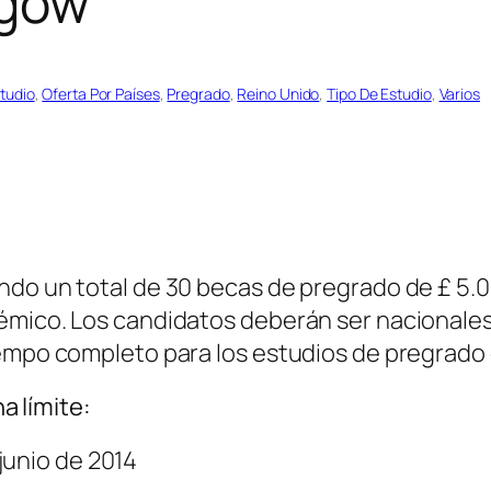
sgow
tudio
, 
Oferta Por Países
, 
Pregrado
, 
Reino Unido
, 
Tipo De Estudio
, 
Varios
ndo un total de 30 becas de pregrado de £ 5.
émico. Los candidatos deberán ser nacionales 
iempo completo para los estudios de pregrado 
a límite:
 junio de 2014