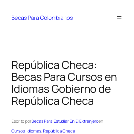
Saltar
al
Becas Para Colombianos
contenido
República Checa:
Becas Para Cursos en
Idiomas Gobierno de
República Checa
Escrito por
Becas Para Estudiar En El Extranjero
en
Cursos
, 
Idiomas
, 
República Checa