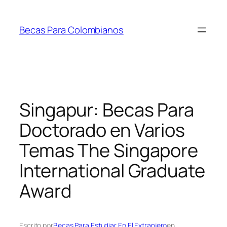
Saltar
al
Becas Para Colombianos
contenido
Singapur: Becas Para
Doctorado en Varios
Temas The Singapore
International Graduate
Award
Escrito por
Becas Para Estudiar En El Extranjero
en